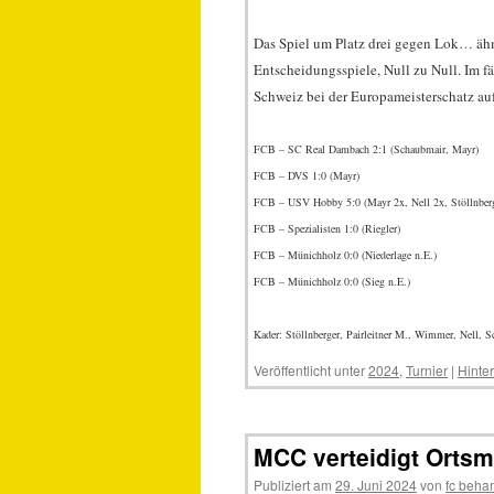
Das Spiel um Platz drei gegen Lok… ähm 
Entscheidungsspiele, Null zu Null. Im 
Schweiz bei der Europameisterschatz auft
FCB – SC Real Dambach 2:1 (Schaubmair, Mayr)
FCB – DVS 1:0 (Mayr)
FCB – USV Hobby 5:0 (Mayr 2x, Nell 2x, Stöllnberg
FCB – Spezialisten 1:0 (Riegler)
FCB – Münichholz 0:0 (Niederlage n.E.)
FCB – Münichholz 0:0 (Sieg n.E.)
Kader: Stöllnberger, Pairleitner M., Wimmer, Nell, 
Veröffentlicht unter
2024
,
Turnier
|
Hinte
MCC verteidigt Ortsme
Publiziert am
29. Juni 2024
von
fc beha