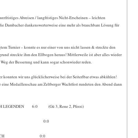
rzfristiges Abreisen / langfristiges Nicht-Erscheinen – leichten
die Dambacher dankenswerterweise eine mehr als brauchbare Lösung für
tem Turnier – konnte es nur einer von uns nicht lassen & streckte den
rund streckte ihm den Ellbogen heraus! Mittlerweile ist aber alles wieder
am Weg der Besserung und kann sogar schonwieder reden.
 konnten wir uns glücklicherweise bei der Seiterlbar etwas abkühlen!
 eine Medaillenschau am Zeltberger Wachtfest rundeten den Abend dann
H LEGENDEN 6:0 (Gü 3, Rene 2, Pferzi)
 DSCHIBUTI 0:0
AL DAMBACH 0:0