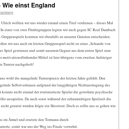
– Wie einst England
ehamberg
 Ulrich wollten wir uns wieder einmal einen Titel verdienen – dieses Mal
 In einer von zwei Fünfergruppen legten wir auch gegen SC Real Dambach
n Gruppenspiele konnten wir ebenfalls zu unseren Gunsten entscheiden.
ießen wir uns auch im letzten Gruppenspiel nicht zu einer „Schande von
es Spiel gewinnen und somit unserem Gegner aus dem ersten Spiel zum
r motivationsfördernder Mittel ist hier übrigens vom zweiten Aufsteiger
em Turnier nachgeholt!
ns wohl die mangelnde Turnierpraxis der letzten Jahre gefehlt. Den
elnde Selbstvertrauen aufgrund der langjährigen Nichtaustragung des
r konnte nicht einmal der routinierteste Spieler die gewohnte psychische
lfer ausspielen. Da auch sonst während der zehnminütigen Spielzeit die
icht genutzt wurden folgte ein Shootout. Doch es sollte uns so gehen wie
ss im Ärmel und ersetzte den Tormann durch
arierte, somit war uns der Weg ins Finale verwehrt.