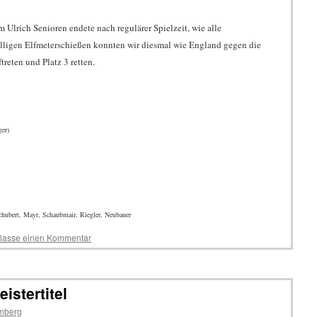
Ulrich Senioren endete nach regulärer Spielzeit, wie alle
fälligen Elfmeterschießen konnten wir diesmal wie England gegen die
reten und Platz 3 retten.
er)
Schubert, Mayr, Schaubmair, Riegler, Neubauer
rlasse einen Kommentar
istertitel
mberg