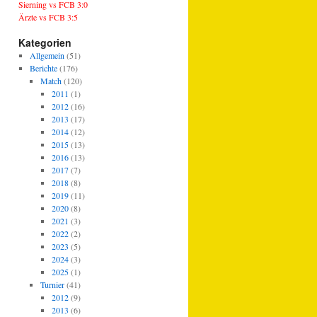
Sierning vs FCB 3:0
Ärzte vs FCB 3:5
Kategorien
Allgemein
(51)
Berichte
(176)
Match
(120)
2011
(1)
2012
(16)
2013
(17)
2014
(12)
2015
(13)
2016
(13)
2017
(7)
2018
(8)
2019
(11)
2020
(8)
2021
(3)
2022
(2)
2023
(5)
2024
(3)
2025
(1)
Turnier
(41)
2012
(9)
2013
(6)