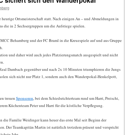
CC sichert sich den Wanderpokal
mberg
ie heurige Ortsmeisterschaft statt. Nach einigen An – und Abmeldungen in
s die in 2 Sechsergruppen um die Aufstiege spielen.
er MCC Behamberg und der FC Braml in die Kreuzspiele auf und aus Gruppe
h.
ation und daher wird auch jedes Platzierungsmatch ausgespielt und nicht
en.
Real Dambach gegenüber und nach 2x 10 Minuten triumphieren die Jungs
holen sich nicht nur Platz 1, sondern auch den Wanderpokal-Henkelpott,
hen treuen
Sponsoren
, bei dem Schiedsrichterteam rund um Harri, Preischi,
serem Küchenteam Peter und Harri für die köstliche Verpflegung.
n die Familie Weidinger kann heuer das erste Mal seit Beginn der
len. Der Teamkapitän Martin ist natürlich trotzdem präsent und verspricht
ächste Jahr.