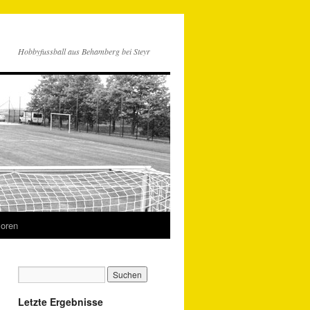
Hobbyfussball aus Behamberg bei Steyr
oren
Letzte Ergebnisse