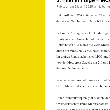
3. Titel in Folge – M
Publiziert am
29. Juni 2025
von
fc beha
Bei herrlichem Wetter findet am 21.6. d
der letzten Woche, begrüßen wir 12 Team
In Gruppe A steigen der Titelverteidig
B folgen Real Dambach und RB Saulurc
Heuer haben alle Teams die volle Motiv
durch ein reines 7m-Schießen entschied
Im großen Finale stehen sich MCC und 
von der Motocross-Strecke mit 2:0 und 
der nun fix ihnen gehört.
Wie bedanken uns bei unseren zahlreic
Grilli, Mario und vor allem auch bei un
Einen Wehmutstropfen gibt es doch, den
Ortsmeisterschaft keine Mannschaft stel
eine schlagkräftige Mannschaft für das n