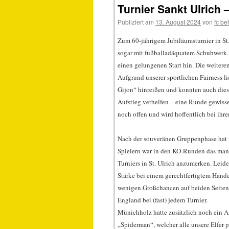
Turnier Sankt Ulrich 
Publiziert am
13. August 2024
von
fc b
Zum 60-jährigem Jubiläumsturnier in St.
sogar mit fußballadäquatem Schuhwerk.
einen gelungenen Start hin. Die weitere
Aufgrund unserer sportlichen Fairness l
Gijon“ hinreißen und konnten auch dies
Aufstieg verhelfen – eine Runde gewisse
noch offen und wird hoffentlich bei ihr
Nach der souveränen Gruppenphase hat u
Spielern war in den KO-Runden das mang
Turniers in St. Ulrich anzumerken. Leide
Stärke bei einem gerechtfertigtem Hande
wenigen Großchancen auf beiden Seiten n
England bei (fast) jedem Turnier.
Münichholz hatte zusätzlich noch ein A
„Spiderman“, welcher alle unsere Elfer p