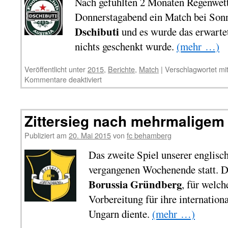
Nach gefühlten 2 Monaten Regenwett
Donnerstagabend ein Match bei Son
Dschibuti
und es wurde das erwartet
nichts geschenkt wurde.
(mehr …)
Veröffentlicht unter
2015
,
Berichte
,
Match
|
Verschlagwortet mi
Kommentare deaktiviert
Zittersieg nach mehrmaligem
Publiziert am
20. Mai 2015
von
fc behamberg
Das zweite Spiel unserer englis
vergangenen Wochenende statt. Da
Borussia Gründberg
, für welch
Vorbereitung für ihre internatio
Ungarn diente.
(mehr …)