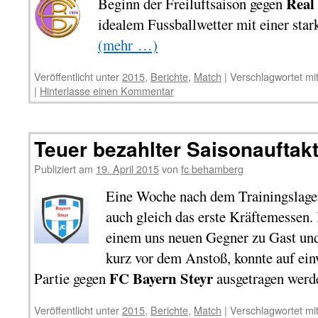
Real
Beginn der Freiluftsaison gegen
idealem Fussballwetter mit einer star
(mehr …)
Veröffentlicht unter
2015
,
Berichte
,
Match
|
Verschlagwortet mi
|
Hinterlasse einen Kommentar
Teuer bezahlter Saisonauftak
Publiziert am
19. April 2015
von
fc behamberg
Eine Woche nach dem Trainingslager
auch gleich das erste Kräftemessen.
einem uns neuen Gegner zu Gast und
kurz vor dem Anstoß, konnte auf ei
FC Bayern Steyr
Partie gegen
ausgetragen werd
Veröffentlicht unter
2015
,
Berichte
,
Match
|
Verschlagwortet mi