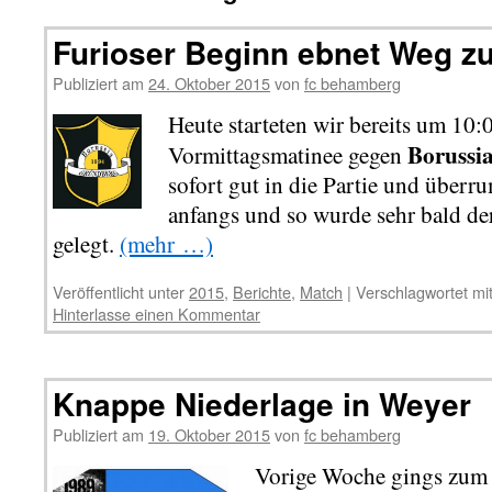
Furioser Beginn ebnet Weg z
Publiziert am
24. Oktober 2015
von
fc behamberg
Heute starteten wir bereits um 10:
Borussi
Vormittagsmatinee gegen
sofort gut in die Partie und über
anfangs und so wurde sehr bald de
gelegt.
(mehr …)
Veröffentlicht unter
2015
,
Berichte
,
Match
|
Verschlagwortet mi
Hinterlasse einen Kommentar
Knappe Niederlage in Weyer
Publiziert am
19. Oktober 2015
von
fc behamberg
Vorige Woche gings zum 