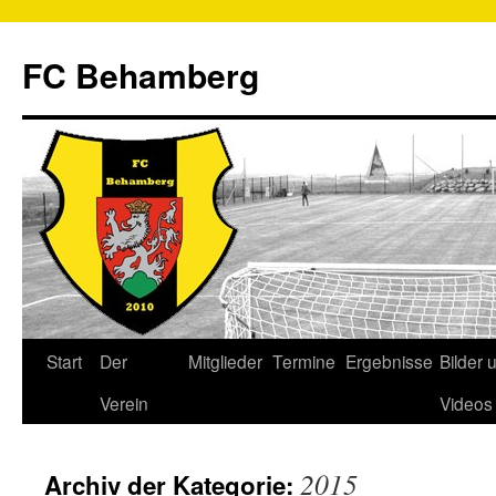
FC Behamberg
Start
Der
Mitglieder
Termine
Ergebnisse
Bilder 
Verein
Videos
2015
Archiv der Kategorie: