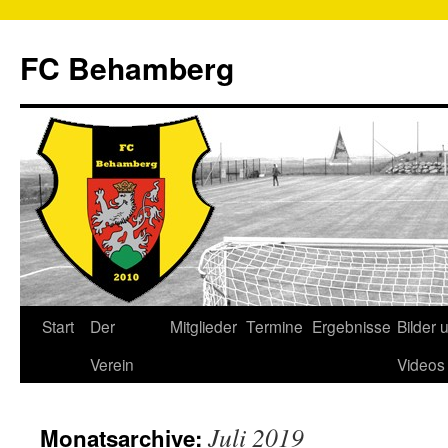
FC Behamberg
Start
Der
Mitglieder
Termine
Ergebnisse
Bilder 
Verein
Videos
Juli 2019
Monatsarchive: