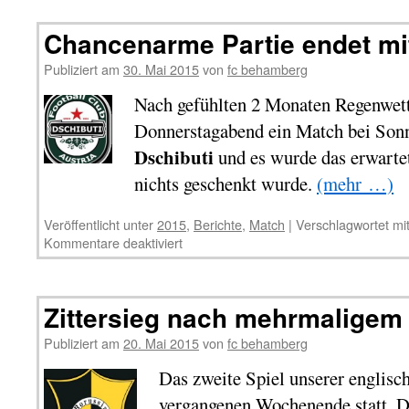
Chancenarme Partie endet mi
Publiziert am
30. Mai 2015
von
fc behamberg
Nach gefühlten 2 Monaten Regenwett
Donnerstagabend ein Match bei Son
Dschibuti
und es wurde das erwartet
nichts geschenkt wurde.
(mehr …)
Veröffentlicht unter
2015
,
Berichte
,
Match
|
Verschlagwortet mi
Kommentare deaktiviert
Zittersieg nach mehrmaligem
Publiziert am
20. Mai 2015
von
fc behamberg
Das zweite Spiel unserer englis
vergangenen Wochenende statt. Da