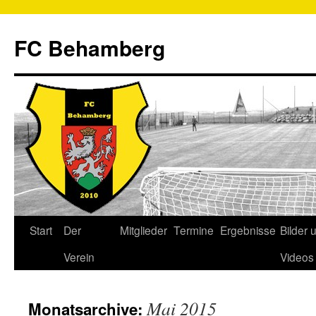
FC Behamberg
Start
Der
Mitglieder
Termine
Ergebnisse
Bilder 
Verein
Videos
Mai 2015
Monatsarchive: