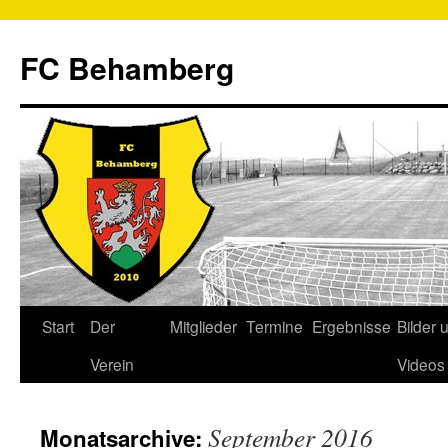
FC Behamberg
Start
Der
Mitglieder
Termine
Ergebnisse
Bilder 
Verein
Videos
September 2016
Monatsarchive: