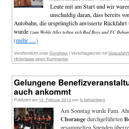
Leute mit am Start und wir waren
unschuldig daran, dass bereits vor
Autobahn, die ursprünglich anvisierte Rückfahrt
wurde
(zum Wohle Aller teilten sich Bad Boys und FC Beham
(mehr …)
Veröffentlicht unter
Sonstiges
|
Verschlagwortet mit
Skiausfahrt
Hinterlasse einen Kommentar
Gelungene Benefizveranstaltu
auch ankommt
Publiziert am
12. Februar 2013
von
fc behamberg
Am Sonntag wurde Fam. Ahre
Chorange
B
durchgeführten
gesammelten Spenden überrei