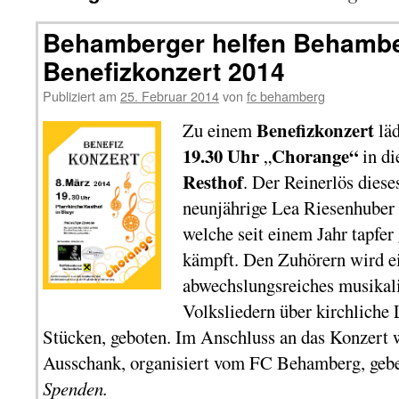
Behamberger helfen Behambe
Benefizkonzert 2014
Publiziert am
25. Februar 2014
von
fc behamberg
Benefizkonzert
Zu einem
lä
19.30 Uhr
Chorange“
„
in d
Resthof
. Der Reinerlös diese
neunjährige Lea Riesenhuber
welche seit einem Jahr tapfe
kämpft. Den Zuhörern wird ei
abwechslungsreiches musikal
Volksliedern über kirchliche
Stücken, geboten. Im Anschluss an das Konzert w
Ausschank, organisiert vom FC Behamberg, geb
Spenden.