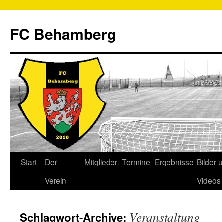
FC Behamberg
Start
Der
Mitglieder
Termine
Ergebnisse
Bilder 
Verein
Videos
Veranstaltung
Schlagwort-Archive: