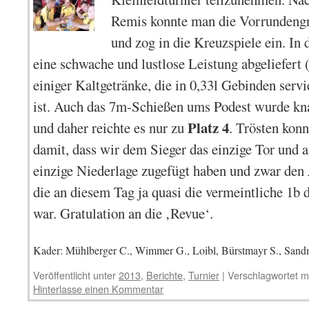
Remis konnte man die Vorrundengr
und zog in die Kreuzspiele ein. In
eine schwache und lustlose Leistung abgeliefert
einiger Kaltgetränke, die in 0,33l Gebinden serv
ist.
Auch das 7m-Schießen ums Podest wurde kna
Platz 4
und daher reichte es nur zu
. Trösten konn
damit, dass wir dem Sieger das einzige Tor und a
einzige Niederlage zugefügt haben und zwar den
die an diesem Tag ja quasi die vermeintliche 1
war. Gratulation an die ‚Revue‘.
Kader: Mühlberger C., Wimmer G., Loibl, Bürstmayr S., Sand
Veröffentlicht unter
2013
,
Berichte
,
Turnier
|
Verschlagwortet m
Hinterlasse einen Kommentar