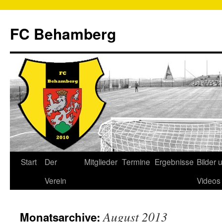
FC Behamberg
Start
Der
Mitglieder
Termine
Ergebnisse
Bilder 
Verein
Videos
August 2013
Monatsarchive: