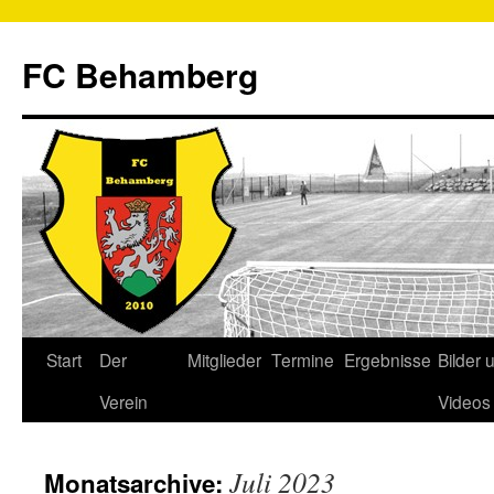
FC Behamberg
Start
Der
Mitglieder
Termine
Ergebnisse
Bilder 
Verein
Videos
Juli 2023
Monatsarchive: