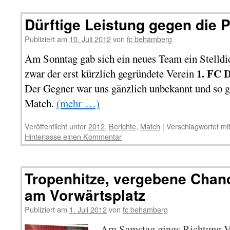
Dürftige Leistung gegen die P
Publiziert am
10. Juli 2012
von
fc behamberg
Am Sonntag gab sich ein neues Team ein Stelld
1. FC 
zwar der erst kürzlich gegründete Verein
Der Gegner war uns gänzlich unbekannt und so gi
Match.
(mehr …)
Veröffentlicht unter
2012
,
Berichte
,
Match
|
Verschlagwortet mi
Hinterlasse einen Kommentar
Tropenhitze, vergebene Chan
am Vorwärtsplatz
Publiziert am
1. Juli 2012
von
fc behamberg
Am Samstag gings Richtung V