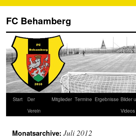
FC Behamberg
Start
Der
Mitglieder
Termine
Ergebnisse
Bilder 
Verein
Videos
Juli 2012
Monatsarchive: