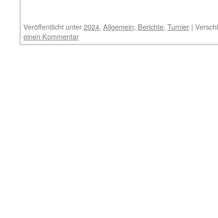
Veröffentlicht unter
2024
,
Allgemein
,
Berichte
,
Turnier
|
Verschl
einen Kommentar