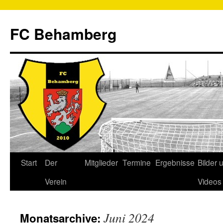
FC Behamberg
Start
Der
Mitglieder
Termine
Ergebnisse
Bilder 
Verein
Videos
Juni 2024
Monatsarchive: