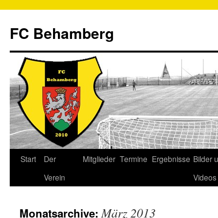
FC Behamberg
Start
Der
Mitglieder
Termine
Ergebnisse
Bilder 
Verein
Videos
März 2013
Monatsarchive: