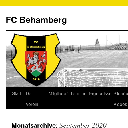
FC Behamberg
Start
Der
Mitglieder
Termine
Ergebnisse
Bilder 
Verein
Videos
September 2020
Monatsarchive: