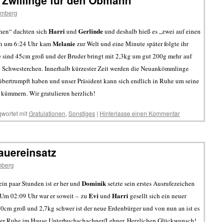
– Zwillinge für den Obmann
amberg
Harri
Gerlinde
hen“ dachten sich
und
und deshalb hieß es „zwei auf einen
Melanie
rüh um 6:24 Uhr kam
zur Welt und eine Minute später folgte ihr
e sind 45cm groß und der Bruder bringt mit 2,3kg um gut 200g mehr auf
n Schwesterchen. Innerhalb kürzester Zeit werden die Neuankömmlinge
bertrumpft haben und unser Präsident kann sich endlich in Ruhe um seine
kümmern. Wir gratulieren herzlich!
wortet mit
Gratulationen
,
Sonstiges
|
Hinterlasse einen Kommentar
auereinsatz
mberg
Dominik
in paar Stunden ist er her und
setzte sein erstes Ausrufezeichen
Evi
Harri
. Um 02:09 Uhr war er soweit – zu
und
gesellt sich ein neuer
0cm groß und 2,7kg schwer ist der neue Erdenbürger und von nun an ist es
der Ruhe im Hause Unterbuchschachner/Lehner. Herzlichen Glückwunsch!