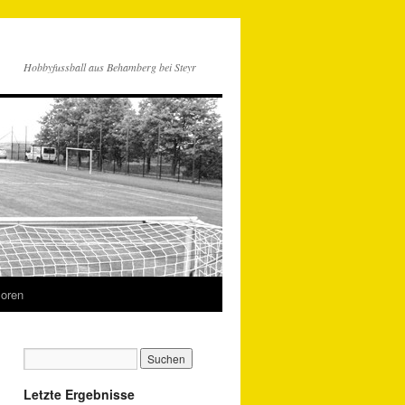
Hobbyfussball aus Behamberg bei Steyr
oren
Letzte Ergebnisse