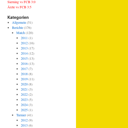
Sierning vs FCB 3:0
Ärzte vs FCB 3:5
Kategorien
Allgemein
(51)
Berichte
(176)
Match
(120)
2011
(1)
2012
(16)
2013
(17)
2014
(12)
2015
(13)
2016
(13)
2017
(7)
2018
(8)
2019
(11)
2020
(8)
2021
(3)
2022
(2)
2023
(5)
2024
(3)
2025
(1)
Turnier
(41)
2012
(9)
2013
(6)