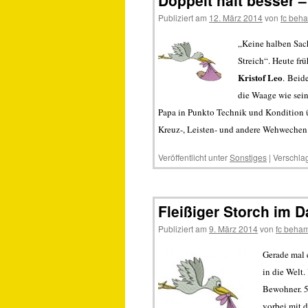
Doppelt hält besser 
Publiziert am
12. März 2014
von
fc beh
„Keine halben Sac
Streich“. Heute f
Kristof Leo
. Beid
die Waage wie sei
Papa in Punkto Technik und Kondition ü
Kreuz-, Leisten- und andere Wehwechen 
Veröffentlicht unter
Sonstiges
|
Verschlag
Fleißiger Storch im D
Publiziert am
9. März 2014
von
fc beha
Gerade mal e
in die Welt
Bewohner. 5
vorbei mit 