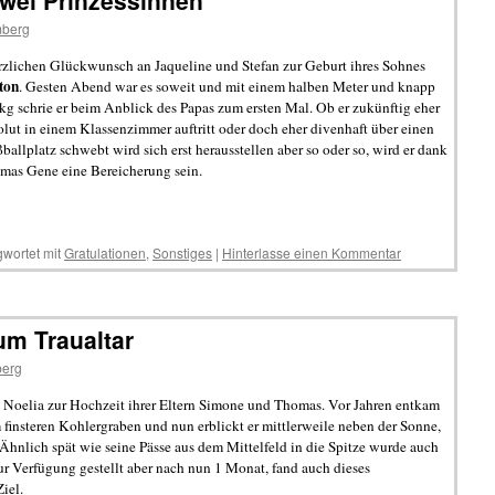
 zwei Prinzessinnen
mberg
zlichen Glückwunsch an Jaqueline und Stefan zur Geburt ihres Sohnes
ton
. Gesten Abend war es soweit und mit einem halben Meter und knapp
kg schrie er beim Anblick des Papas zum ersten Mal. Ob er zukünftig eher
olut in einem Klassenzimmer auftritt oder doch eher divenhaft über einen
ballplatz schwebt wird sich erst herausstellen aber so oder so, wird er dank
as Gene eine Bereicherung sein.
wortet mit
Gratulationen
,
Sonstiges
|
Hinterlasse einen Kommentar
um Traualtar
berg
a Noelia zur Hochzeit ihrer Eltern Simone und Thomas. Vor Jahren entkam
 finsteren Kohlergraben und nun erblickt er mittlerweile neben der Sonne,
 Ähnlich spät wie seine Pässe aus dem Mittelfeld in die Spitze wurde auch
ur Verfügung gestellt aber nach nun 1 Monat, fand auch dieses
iel.