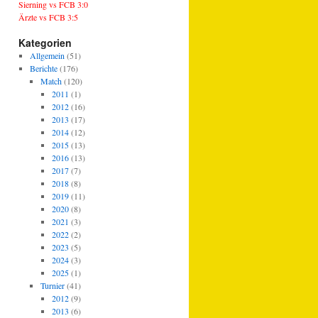
Sierning vs FCB 3:0
Ärzte vs FCB 3:5
Kategorien
Allgemein
(51)
Berichte
(176)
Match
(120)
2011
(1)
2012
(16)
2013
(17)
2014
(12)
2015
(13)
2016
(13)
2017
(7)
2018
(8)
2019
(11)
2020
(8)
2021
(3)
2022
(2)
2023
(5)
2024
(3)
2025
(1)
Turnier
(41)
2012
(9)
2013
(6)