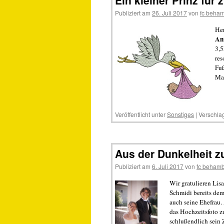
Ein kleiner Prinz für
Publiziert am
26. Juli 2017
von
fc beha
Her
An
3,5
res
Fuß
Mam
Veröffentlicht unter
Sonstiges
|
Verschlag
Aus der Dunkelheit z
Publiziert am
6. Juli 2017
von
fc beham
Wir gratulieren Lis
Schmidi bereits dem
auch seine Ehefrau.
das Hochzeitsfoto z
schlußendlich sein Z