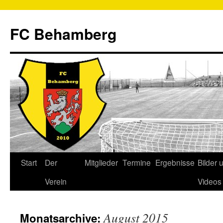
FC Behamberg
Start
Der
Mitglieder
Termine
Ergebnisse
Bilder 
Verein
Videos
August 2015
Monatsarchive: