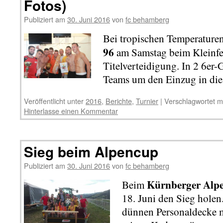
Fotos)
Publiziert am
30. Juni 2016
von
fc behamberg
Bei tropischen Temperature
96
am Samstag beim Kleinfel
Titelverteidigung. In 2 6er
Teams um den Einzug in die
Veröffentlicht unter
2016
,
Berichte
,
Turnier
|
Verschlagwortet m
Hinterlasse einen Kommentar
Sieg beim Alpencup
Publiziert am
30. Juni 2016
von
fc behamberg
Kürnberger Alp
Beim
18. Juni den Sieg holen
dünnen Personaldecke m