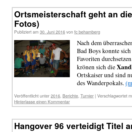
Ortsmeisterschaft geht an di
Fotos)
Publiziert am
30. Juni 2016
von
fc behamberg
Nach dem überraschen
Bad Boys konnte sich 
Favoriten durchsetzen
Xand
krönen sich die
Ortskaiser und sind n
des Wanderpokals.
(m
Veröffentlicht unter
2016
,
Berichte
,
Turnier
|
Verschlagwortet m
Hinterlasse einen Kommentar
Hangover 96 verteidigt Titel 