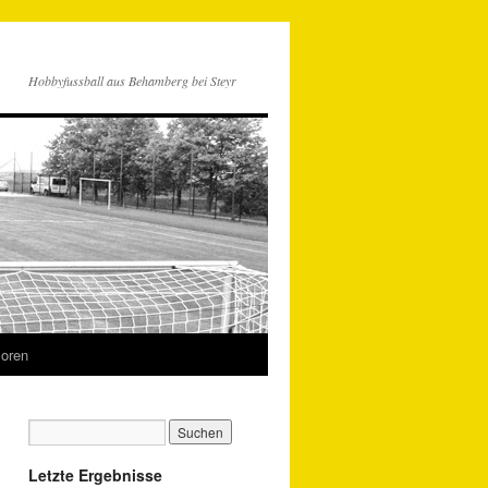
Hobbyfussball aus Behamberg bei Steyr
oren
Letzte Ergebnisse