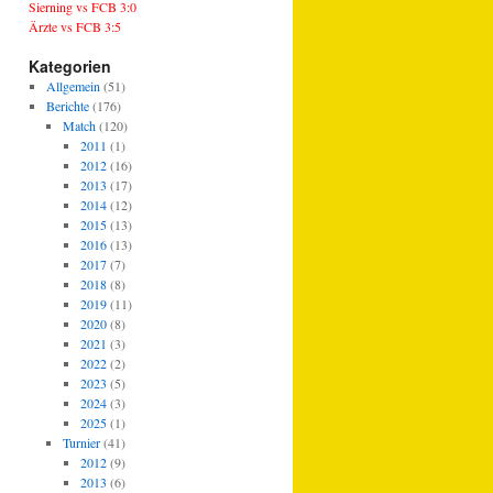
Sierning vs FCB 3:0
Ärzte vs FCB 3:5
Kategorien
Allgemein
(51)
Berichte
(176)
Match
(120)
2011
(1)
2012
(16)
2013
(17)
2014
(12)
2015
(13)
2016
(13)
2017
(7)
2018
(8)
2019
(11)
2020
(8)
2021
(3)
2022
(2)
2023
(5)
2024
(3)
2025
(1)
Turnier
(41)
2012
(9)
2013
(6)