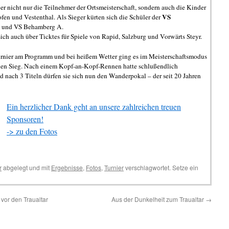
er nicht nur die Teilnehmer der Ortsmeisterschaft, sondern auch die Kinder
VS
en und Vestenthal. Als Sieger kürten sich die Schüler der
 und VS Behamberg A.
sich auch über Ticktes für Spiele von Rapid, Salzburg und Vorwärts Steyr.
urnier am Programm und bei heißem Wetter ging es im Meisterschaftsmodus
den Sieg. Nach einem Kopf-an-Kopf-Rennen hatte schlußendlich
 nach 3 Titeln dürfen sie sich nun den Wanderpokal – der seit 20 Jahren
Ein herzlicher Dank geht an unsere zahlreichen treuen
Sponsoren!
-> zu den Fotos
r
abgelegt und mit
Ergebnisse
,
Fotos
,
Turnier
verschlagwortet. Setze ein
i vor den Traualtar
Aus der Dunkelheit zum Traualtar
→