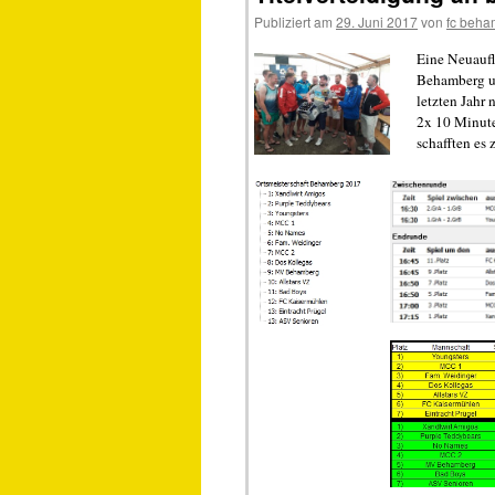
Publiziert am
29. Juni 2017
von
fc beha
Eine Neuaufl
Behamberg u
letzten Jahr 
2x 10 Minut
schafften es 