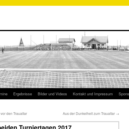
mine
Ergebnisse
Bilder und Videos
Kontakt und Impressum
Spons
i vor den Traualtar
Aus der Dunkelheit zum Traualtar
→
beiden Turniertagen 2017