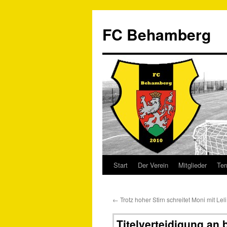
FC Behamberg
Start
Der Verein
Mitglieder
Ter
←
Trotz hoher Stirn schreitet Moni mit Lel
Titelverteidigung an 