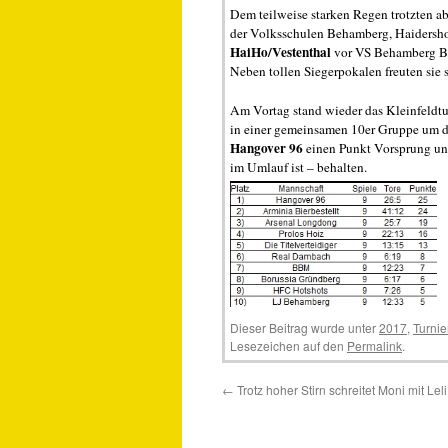
Dem teilweise starken Regen trotzten ab
der Volksschulen Behamberg, Haidershof
HaiHo/Vestenthal
vor VS Behamberg B
Neben tollen Siegerpokalen freuten sie 
Am Vortag stand wieder das Kleinfeldt
in einer gemeinsamen 10er Gruppe um 
Hangover 96
einen Punkt Vorsprung und
im Umlauf ist – behalten.
Dieser Beitrag wurde unter
2017
,
Turnie
Lesezeichen auf den
Permalink
.
←
Trotz hoher Stirn schreitet Moni mit Lel