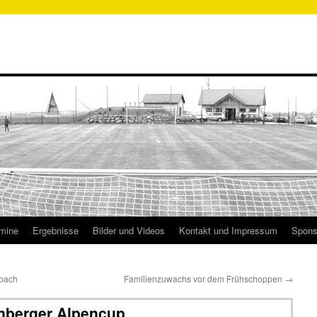
mine
Ergebnisse
Bilder und Videos
Kontakt und Impressum
Spons
mbach
Familienzuwachs vor dem Frühschoppen
→
rnberger Alpencup