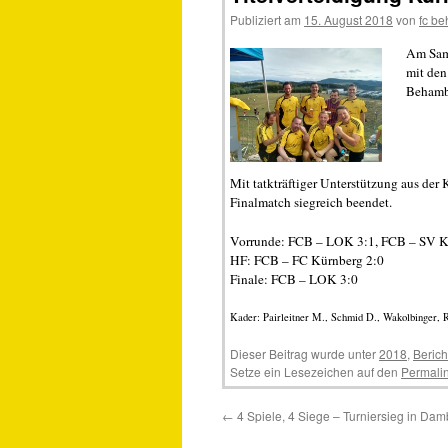
Publiziert am
15. August 2018
von
fc b
Am Sams
mit den
Behamb
Mit tatkträftiger Unterstützung aus de
Finalmatch siegreich beendet.
Vorrunde: FCB – LOK 3:1, FCB – SV Kü
HF: FCB – FC Kürnberg 2:0
Finale: FCB – LOK 3:0
Kader: Pairleitner M., Schmid D., Wakolbinger, R
Dieser Beitrag wurde unter
2018
,
Berich
Setze ein Lesezeichen auf den
Permali
←
4 Spiele, 4 Siege – Turniersieg in Da