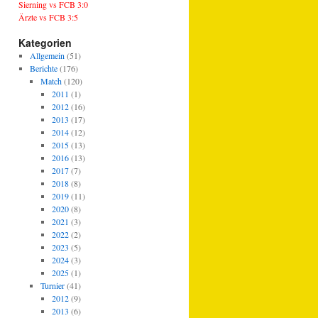
Sierning vs FCB 3:0
Ärzte vs FCB 3:5
Kategorien
Allgemein
(51)
Berichte
(176)
Match
(120)
2011
(1)
2012
(16)
2013
(17)
2014
(12)
2015
(13)
2016
(13)
2017
(7)
2018
(8)
2019
(11)
2020
(8)
2021
(3)
2022
(2)
2023
(5)
2024
(3)
2025
(1)
Turnier
(41)
2012
(9)
2013
(6)