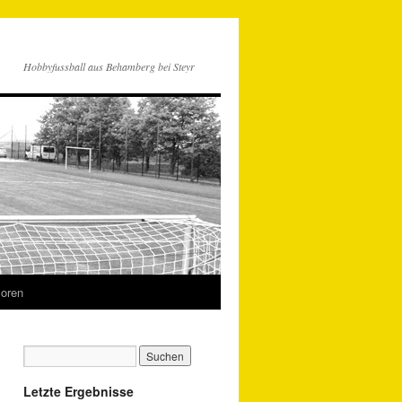
Hobbyfussball aus Behamberg bei Steyr
oren
Letzte Ergebnisse