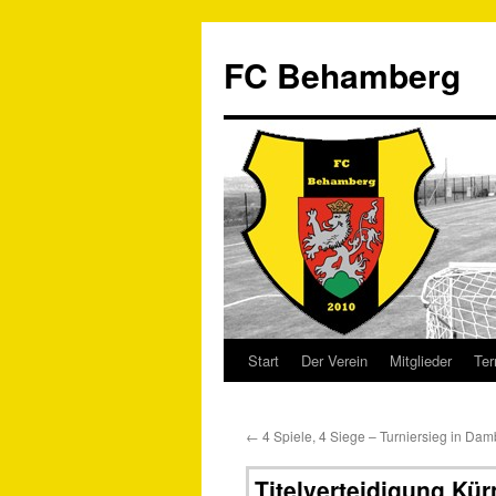
FC Behamberg
Start
Der Verein
Mitglieder
Ter
←
4 Spiele, 4 Siege – Turniersieg in Da
Titelverteidigung Kü