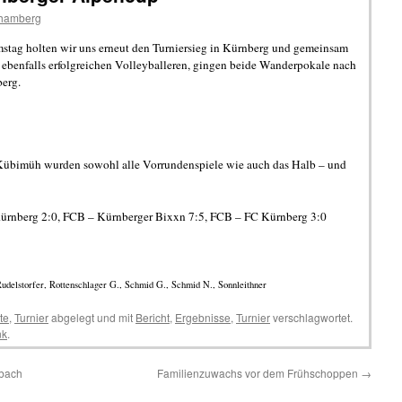
ehamberg
tag holten wir uns erneut den Turniersieg in Kürnberg und gemeinsam
 ebenfalls erfolgreichen Volleyballeren, gingen beide Wanderpokale nach
erg.
r Kübimüh wurden sowohl alle Vorrundenspiele wie auch das Halb – und
rnberg 2:0, FCB – Kürnberger Bixxn 7:5, FCB – FC Kürnberg 3:0
udelstorfer, Rottenschlager G., Schmid G., Schmid N., Sonnleithner
te
,
Turnier
abgelegt und mit
Bericht
,
Ergebnisse
,
Turnier
verschlagwortet.
nk
.
mbach
Familienzuwachs vor dem Frühschoppen
→