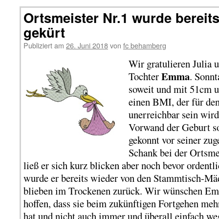
Ortsmeister Nr.1 wurde bereits
gekürt
Publiziert am
26. Juni 2018
von
fc behamberg
Wir gratulieren Julia 
Emma
Tochter
. Sonn
soweit und mit 51cm u
einen BMI, der für de
unerreichbar sein wird
Vorwand der Geburt so
gekonnt vor seiner zuge
Schank bei der Ortsme
ließ er sich kurz blicken aber noch bevor ordentl
wurde er bereits wieder von den Stammtisch-Mäd
blieben im Trockenen zurück. Wir wünschen Em
hoffen, dass sie beim zukünftigen Fortgehen meh
hat und nicht auch immer und überall einfach we