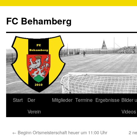
FC Behamberg
Start
Der
Mitglieder
Termine
Ergebnisse
Bilder 
Verein
Videos
←
Beginn Ortsmeisterschaft heuer um 11:00 Uhr
2 ne