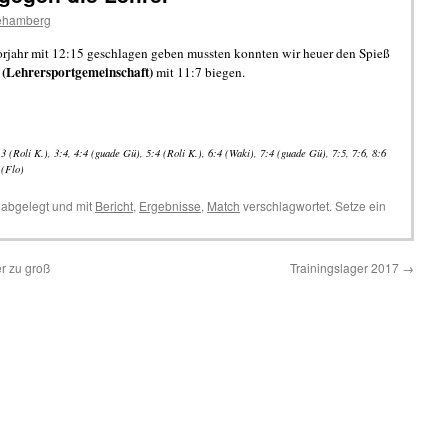
behamberg
rjahr mit 12:15 geschlagen geben mussten konnten wir heuer den Spieß
(Lehrersportgemeinschaft)
mit 11:7 biegen.
3:3 (Roli K.), 3:4, 4:4 (guade Gü), 5:4 (Roli K.), 6:4 (Waki), 7:4 (guade Gü), 7:5, 7:6, 8:6
 (Flo)
abgelegt und mit
Bericht
,
Ergebnisse
,
Match
verschlagwortet. Setze ein
r zu groß
Trainingslager 2017
→