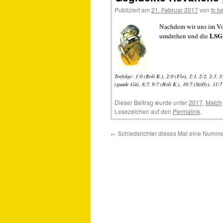
Publiziert am
21. Februar 2017
von
fc 
Nachdem wir uns im Vo
LSG 
umdrehen und die
Torfolge: 1:0 (Roli K.), 2:0 (Flo), 2:1, 2:2, 2:3, 
(guade Gü), 8:7, 9:7 (Roli K.), 10:7 (Stölly), 11:7
Dieser Beitrag wurde unter
2017
,
Match
Lesezeichen auf den
Permalink
.
←
Schiedsrichter dieses Mal eine Numme