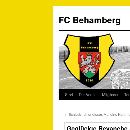
FC Behamberg
Start
Der Verein
Mitglieder
Ter
←
Schiedsrichter dieses Mal eine Numme
Geglückte Revanche 