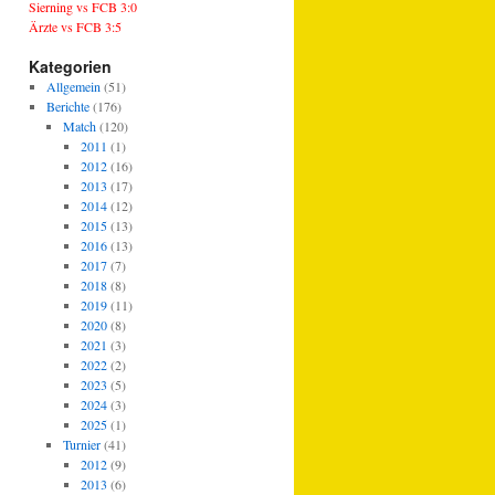
Sierning vs FCB 3:0
Ärzte vs FCB 3:5
Kategorien
Allgemein
(51)
Berichte
(176)
Match
(120)
2011
(1)
2012
(16)
2013
(17)
2014
(12)
2015
(13)
2016
(13)
2017
(7)
2018
(8)
2019
(11)
2020
(8)
2021
(3)
2022
(2)
2023
(5)
2024
(3)
2025
(1)
Turnier
(41)
2012
(9)
2013
(6)