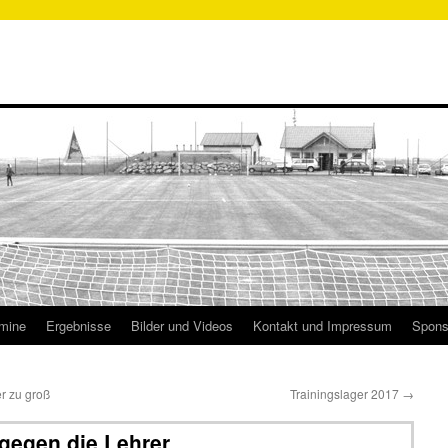
mine
Ergebnisse
Bilder und Videos
Kontakt und Impressum
Spons
r zu groß
Trainingslager 2017
→
gegen die Lehrer