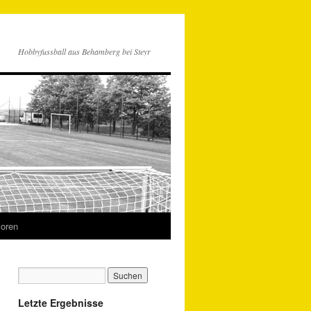
Hobbyfussball aus Behamberg bei Steyr
oren
Letzte Ergebnisse