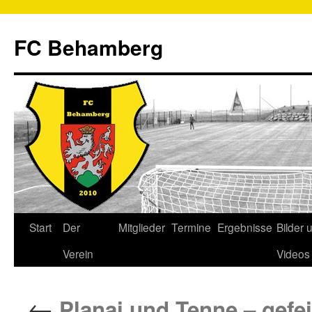
FC Behamberg
Start
Der
Mitglieder
Termine
Ergebnisse
Bilder 
Verein
Videos
←
Planai und Tenne – gefe