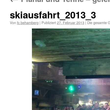
skiausfahrt_2013_3
Von
fc behamberg
|
Publiziert
27. Februar 2013
|
Die gesamte G