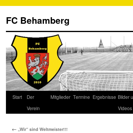
FC Behamberg
Start
Der
Mitglieder
Termine
Ergebnisse
Bilder 
Verein
Videos
←
„Wir“ sind Weltmeister!!!